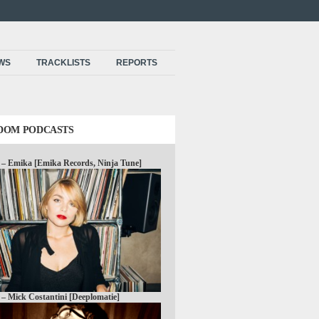
EWS
TRACKLISTS
REPORTS
DOM PODCASTS
 – Emika [Emika Records, Ninja Tune]
 – Mick Costantini [Deeplomatie]