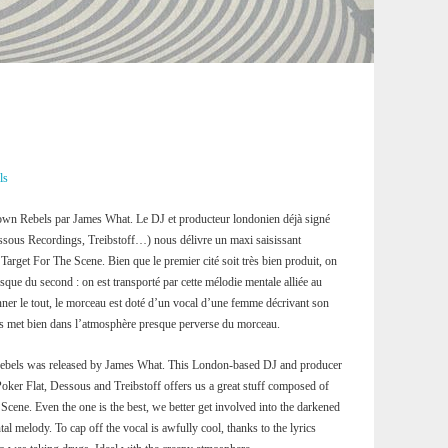
ls
stown Rebels par James What. Le DJ et producteur londonien déjà signé
essous Recordings, Treibstoff…) nous délivre un maxi saisissant
rget For The Scene. Bien que le premier cité soit très bien produit, on
que du second : on est transporté par cette mélodie mentale alliée au
ner le tout, le morceau est doté d’un vocal d’une femme décrivant son
us met bien dans l’atmosphère presque perverse du morceau.
ebels was released by James What. This London-based DJ and producer
 Poker Flat, Dessous and Treibstoff offers us a great stuff composed of
cene. Even the one is the best, we better get involved into the darkened
l melody. To cap off the vocal is awfully cool, thanks to the lyrics