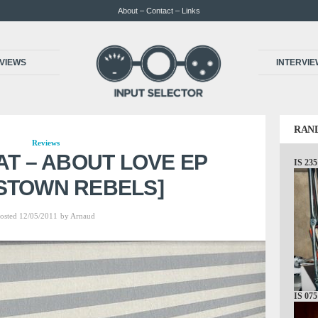
About – Contact – Links
VIEWS
INTERVI
RAN
Reviews
T – ABOUT LOVE EP
IS 235
STOWN REBELS]
osted 12/05/2011
by
Arnaud
IS 075