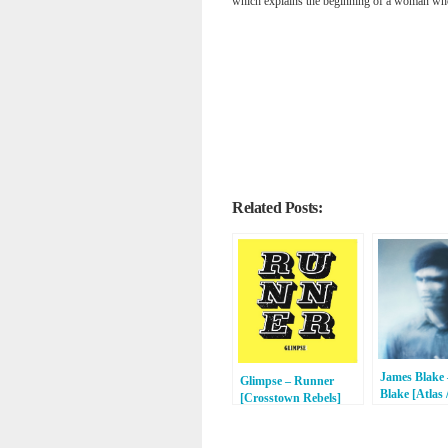
which explains the beginning of a woman who
Related Posts:
James Blake
Glimpse – Runner
Blake [Atlas
[Crosstown Rebels]