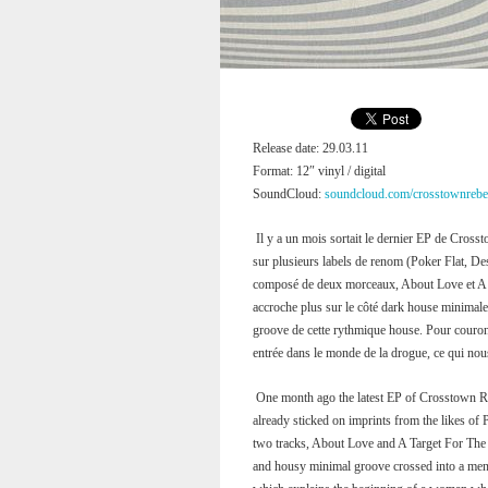
Release date: 29.03.11
Format: 12″ vinyl / digital
SoundCloud:
soundcloud.com/crosstownrebe
Il y a un mois sortait le dernier EP de Cros
sur plusieurs labels de renom (Poker Flat, D
composé de deux morceaux, About Love et A Ta
accroche plus sur le côté dark house minimales
groove de cette rythmique house. Pour couron
entrée dans le monde de la drogue, ce qui no
One month ago the latest EP of Crosstown R
already sticked on imprints from the likes of
two tracks, About Love and A Target For The S
and housy minimal groove crossed into a menta