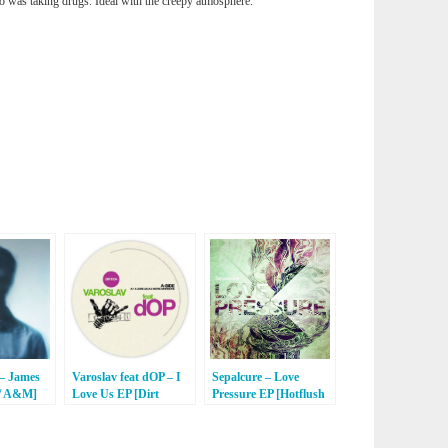
 was taking drugs. Ideal with the creepy atmosphere.
 – James
Varoslav feat dOP – I
Sepalcure – Love
 / A&M]
Love Us EP [Dirt
Pressure EP [Hotflush
Crew]
Recordings]