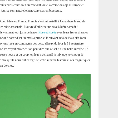
uits parisiennes tout en recevant toute la crème des djs d’Europe et
du jour se sont naturellement convertis en brasseurs.
Club Maté en France, Francis s’est lui installé à Ceret dans le sud de
e bière artisanale. Il ouvre d’ailleurs une cave à bière samedi !
ils viennent tout juste de lancer
Rose et Rosée
avec leurs frères d’armes
tor à sortir d’ici un mars à priori et le suivant sera de Bato aka John
avions reçu en compagnie des deux affreux du jour le 11 septembre
on les voyait mixer et l’on peut dire que ce set fut une belle surprise. Ils
 grosse house et du coup, on leur a demandé le mix que voici pour le
 mix qu’ils nous ont enregistré, cette superbe histoire et ces magnifiques
eam de choc.