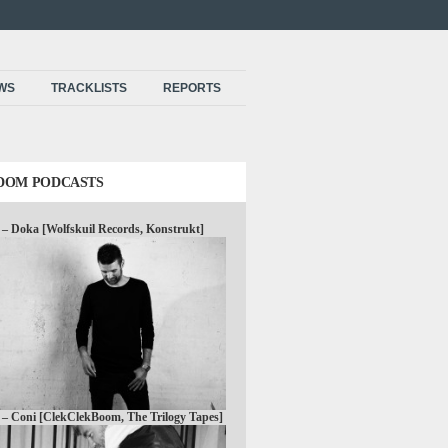
EWS
TRACKLISTS
REPORTS
DOM PODCASTS
 – Doka [Wolfskuil Records, Konstrukt]
 – Coni [ClekClekBoom, The Trilogy Tapes]