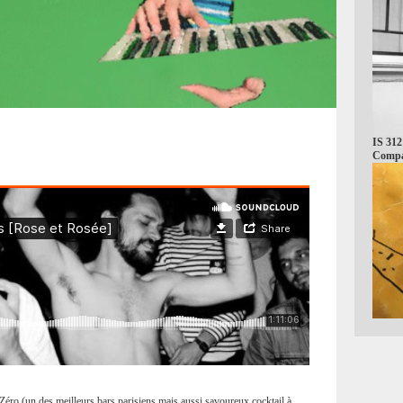
IS 312
Comp
 Zéro (un des meilleurs bars parisiens mais aussi savoureux cocktail à