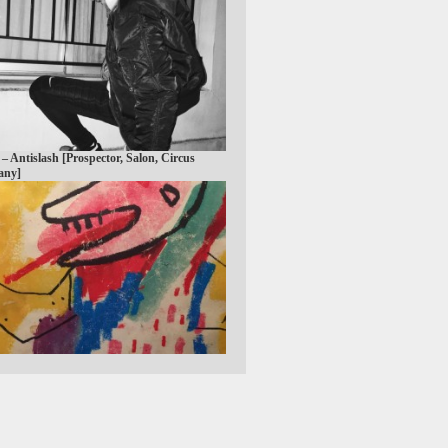
 – Antislash [Prospector, Salon, Circus
any]