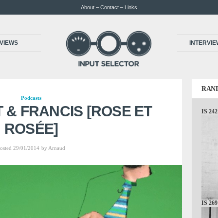
About – Contact – Links
VIEWS
INTERVI
RAN
Podcasts
AT & FRANCIS [ROSE ET
IS 242
ROSÉE]
osted 29/01/2014
by
Arnaud
IS 269