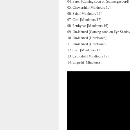
04. Seren [Coming soon on Schmorgasbord]
05. Chewerthin [Mindtours 16]
06. Saith [Mindtours 17]
07. Caru [Mindtours 17]
08. Perthynas [Mindtours 16]
09. Un-Named [Coming soon on Eye Shado
10
. Un-N
amed
[Unreleased]
11
. Un-N
amed
[Unreleased]
12. Codi [Mindtours 17]
13. Cydfodoli [Mindtours 17]
14. Empathi [Mindtours]