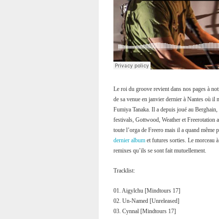
Le roi du groove revient dans nos pages à not
de sa venue en janvier dernier à Nantes où il
Fumiya Tanaka. Il a depuis joué au Berghain,
festivals, Gottwood, Weather et Freerotation a
toute l’orga de Freero mais il a quand même p
dernier album
et futures sorties. Le morceau à
remixes qu’ils se sont fait mutuellement.
Tracklist:
01. Aigylchu [Mindtours 17]
02. Un-Named [Unreleased]
03. Cynnal [Mindtours 17]