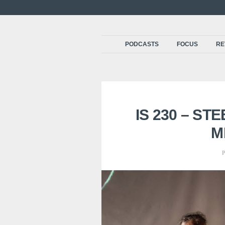
PODCASTS
FOCUS
RE
IS 230 – ST
M
P