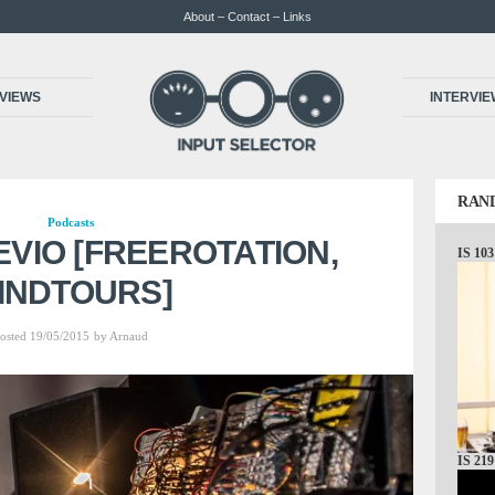
About – Contact – Links
VIEWS
INTERVI
RAN
Podcasts
EEVIO [FREEROTATION,
IS 103
INDTOURS]
osted 19/05/2015
by
Arnaud
IS 219