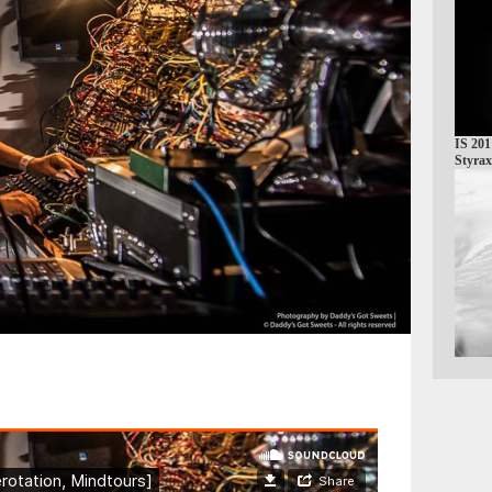
IS 201
Styrax